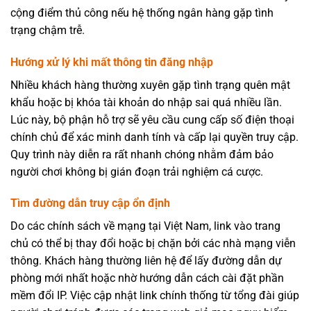
cộng điểm thủ công nếu hệ thống ngân hàng gặp tình
trạng chậm trễ.
Hướng xử lý khi mất thông tin đăng nhập
Nhiều khách hàng thường xuyên gặp tình trạng quên mật
khẩu hoặc bị khóa tài khoản do nhập sai quá nhiều lần.
Lúc này, bộ phận hỗ trợ sẽ yêu cầu cung cấp số điện thoại
chính chủ để xác minh danh tính và cấp lại quyền truy cập.
Quy trình này diễn ra rất nhanh chóng nhằm đảm bảo
người chơi không bị gián đoạn trải nghiệm cá cược.
Tìm đường dẫn truy cập ổn định
Do các chính sách về mạng tại Việt Nam, link vào trang
chủ có thể bị thay đổi hoặc bị chặn bởi các nhà mạng viễn
thông. Khách hàng thường liên hệ để lấy đường dẫn dự
phòng mới nhất hoặc nhờ hướng dẫn cách cài đặt phần
mềm đổi IP. Việc cập nhật link chính thống từ tổng đài giúp