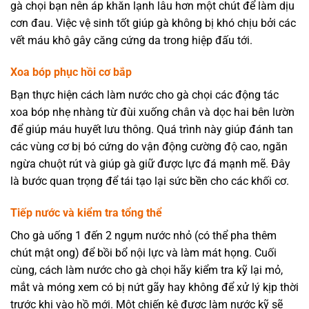
gà chọi bạn nên áp khăn lạnh lâu hơn một chút để làm dịu
cơn đau. Việc vệ sinh tốt giúp gà không bị khó chịu bởi các
vết máu khô gây căng cứng da trong hiệp đấu tới.
Xoa bóp phục hồi cơ bắp
Bạn thực hiện cách làm nước cho gà chọi các động tác
xoa bóp nhẹ nhàng từ đùi xuống chân và dọc hai bên lườn
để giúp máu huyết lưu thông. Quá trình này giúp đánh tan
các vùng cơ bị bó cứng do vận động cường độ cao, ngăn
ngừa chuột rút và giúp gà giữ được lực đá mạnh mẽ. Đây
là bước quan trọng để tái tạo lại sức bền cho các khối cơ.
Tiếp nước và kiểm tra tổng thể
Cho gà uống 1 đến 2 ngụm nước nhỏ (có thể pha thêm
chút mật ong) để bồi bổ nội lực và làm mát họng. Cuối
cùng, cách làm nước cho gà chọi hãy kiểm tra kỹ lại mỏ,
mắt và móng xem có bị nứt gãy hay không để xử lý kịp thời
trước khi vào hồ mới. Một chiến kê được làm nước kỹ sẽ