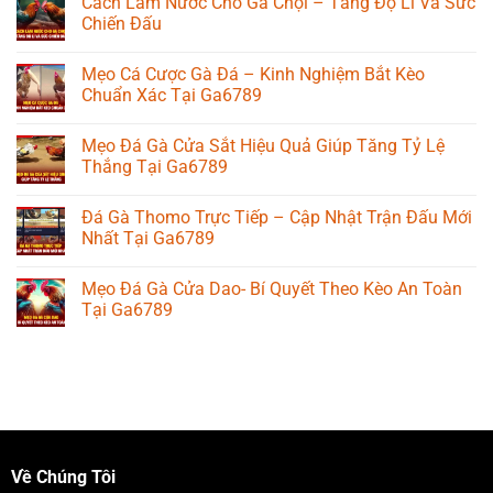
Cách Làm Nước Cho Gà Chọi – Tăng Độ Lì Và Sức
Chiến Đấu
Mẹo Cá Cược Gà Đá – Kinh Nghiệm Bắt Kèo
Chuẩn Xác Tại Ga6789
Mẹo Đá Gà Cửa Sắt Hiệu Quả Giúp Tăng Tỷ Lệ
Thắng Tại Ga6789
Đá Gà Thomo Trực Tiếp – Cập Nhật Trận Đấu Mới
Nhất Tại Ga6789
Mẹo Đá Gà Cửa Dao- Bí Quyết Theo Kèo An Toàn
Tại Ga6789
Về Chúng Tôi