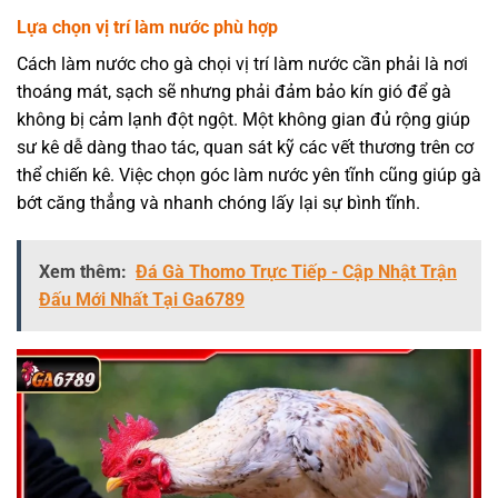
Lựa chọn vị trí làm nước phù hợp
Cách làm nước cho gà chọi vị trí làm nước cần phải là nơi
thoáng mát, sạch sẽ nhưng phải đảm bảo kín gió để gà
không bị cảm lạnh đột ngột. Một không gian đủ rộng giúp
sư kê dễ dàng thao tác, quan sát kỹ các vết thương trên cơ
thể chiến kê. Việc chọn góc làm nước yên tĩnh cũng giúp gà
bớt căng thẳng và nhanh chóng lấy lại sự bình tĩnh.
Xem thêm:
Đá Gà Thomo Trực Tiếp - Cập Nhật Trận
Đấu Mới Nhất Tại Ga6789