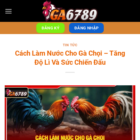
Chuyển
đến
nội
dung
ĐĂNG KÝ
ĐĂNG NHẬP
TIN TỨC
Cách Làm Nước Cho Gà Chọi – Tăng
Độ Lì Và Sức Chiến Đấu