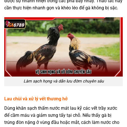
được sự nhanh nhẹn trong các pha bay nhảy. Thao tác này
cần thực hiện nhanh gọn và khéo léo để gà không bị sặc.
Làm sạch họng và dẫn lưu đờm chuyên sâu
Lau chùi và xử lý vết thương hở
Dùng khăn sạch thấm nước mát lau kỹ các vết trầy xước
để cầm máu và giảm sưng tấy tại chỗ. Nếu thấy gà bị
trúng đòn nặng ở vùng đầu hoặc mắt, cách làm nước cho