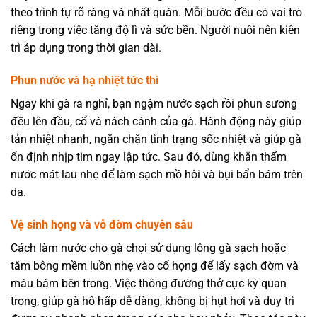
theo trình tự rõ ràng và nhất quán. Mỗi bước đều có vai trò
riêng trong việc tăng độ lì và sức bền. Người nuôi nên kiên
trì áp dụng trong thời gian dài.
Phun nước và hạ nhiệt tức thì
Ngay khi gà ra nghỉ, bạn ngậm nước sạch rồi phun sương
đều lên đầu, cổ và nách cánh của gà. Hành động này giúp
tản nhiệt nhanh, ngăn chặn tình trạng sốc nhiệt và giúp gà
ổn định nhịp tim ngay lập tức. Sau đó, dùng khăn thấm
nước mát lau nhẹ để làm sạch mồ hôi và bụi bẩn bám trên
da.
Vệ sinh họng và vỗ đờm chuyên sâu
Cách làm nước cho gà chọi sử dụng lông gà sạch hoặc
tăm bông mềm luồn nhẹ vào cổ họng để lấy sạch đờm và
máu bám bên trong. Việc thông đường thở cực kỳ quan
trọng, giúp gà hô hấp dễ dàng, không bị hụt hơi và duy trì