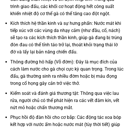
trình giao đấu, các khối cơ hoạt động hết công suất
khiến nhiệt độ cơ thể gà có thể tăng cao đột ngột.
Kích thích hệ thần kinh và sự hưng phấn: Nước mát khi
tiếp xúc với các vùng da nhạy cảm (như đầu, cổ, nách)
sẽ tạo ra các kích thích thần kinh, giúp gà đang bị trúng
đòn đau có thể tỉnh táo trở lại, thoát khỏi trạng thái lờ
đờ và lấy lại bản năng chiến đấu.
Thông đường hô hấp (Vỗ đờm): Đây là mục đích của
cách làm nước cho gà chọi cực kỳ quan trọng. Trong lúc
đấu, gà thường sinh ra nhiều đờm hoặc bị máu đọng
trong cổ họng gây cản trở việc thở.
Kiểm soát và đánh giá thương tật: Thông qua việc lau
rửa, người chủ có thể phát hiện ra các vết đâm kín, vết
nứt mỏ hoặc chấn thương mắt.
Phục hồi độ đàn hồi cho cơ bắp: Các động tác xoa bóp
kết hợp với nước ấm hoặc nước mát (tùy thời tiết) giúp