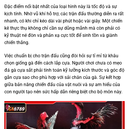
Đặc điểm nổi bật nhất của loại hình này là tốc độ và sự
kịch tính. Nhờ vũ khí hỗ trợ, các trận đấu thường diễn ra rất
nhanh, có khi chỉ kéo dài vài phút hoặc vài giây. Một chiến
kê thực thụ không chỉ cần sự dũng mãnh mà còn phải có
kỹ thuật né đòn và phản xạ cực tốt để sinh tồn và giành
chiến thắng.
Việc chuẩn bị cho trận đấu cũng đòi hỏi sự tỉ mỉ từ khâu
chọn giống gà đến cách lắp cựa. Người chơi chưa có mẹo
đá gà cựa sắt phải tính toán kỹ lưỡng kích thước và góc độ
gắn cựa sao cho phù hợp với sải chân của gà. Sự kết hợp
giữa bản năng chiến đấu của vật nuôi và sự am hiểu của
con người tạo nên sức hấp dẫn riêng biệt cho bộ môn này.