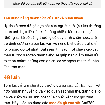
Mẹo đá gà cửa sắt gắn cựa và theo dõi người nài gà
Tận dụng bảng thành tích của sư kê huấn luyện
Uy tín và mẹo đá gà cựa sắt của người nuôi (sư kê) thường
phản ánh trực tiếp lên khả năng chiến đấu của con gà.
Những sư kê có tiếng thường có quy trình chăm sóc, chế
độ dinh dưỡng và bài tập vần vò riêng biệt để gà đạt điểm
rơi phong độ tốt nhất. Đặt niềm tin vào một chiến kê xuất
thân từ “lò” đào tạo danh tiếng sẽ giúp bạn giảm thiểu rủi
ro chọn nhầm những con gà chỉ có vẻ ngoài mà thiếu bản
lĩnh trận mạc.
Kết luận
Tóm lại, để làm chủ đấu trường đá gà cựa sắt, bạn cần kết
hợp nhuần nhuyễn giữa việc quan sát hình thể, đánh giá lối
đá và kiểm tra sự linh hoạt của chiến kê trước giờ xuất
trận. Hãy luôn áp dụng các
mẹo đá gà cựa sắt
Ga6789