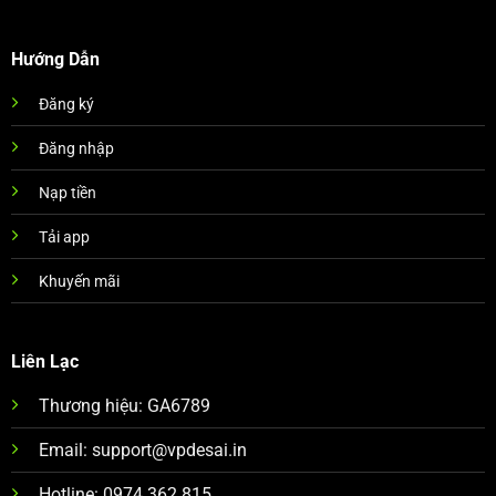
Hướng Dẫn
Đăng ký
Đăng nhập
Nạp tiền
Tải app
Khuyến mãi
Liên Lạc
Thương hiệu: GA6789
Email:
support@vpdesai.in
Hotline: 0974 362 815