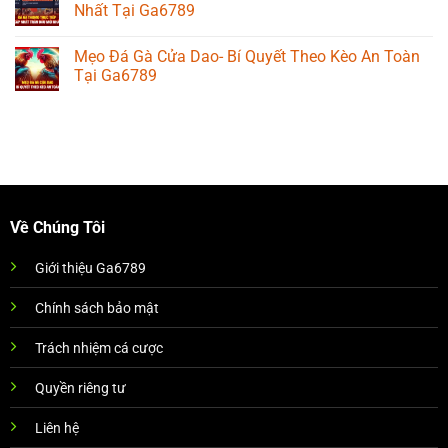
Nhất Tại Ga6789
Mẹo Đá Gà Cửa Dao- Bí Quyết Theo Kèo An Toàn
Tại Ga6789
Về Chúng Tôi
Giới thiệu Ga6789
Chính sách bảo mật
Trách nhiệm cá cược
Quyền riêng tư
Liên hệ