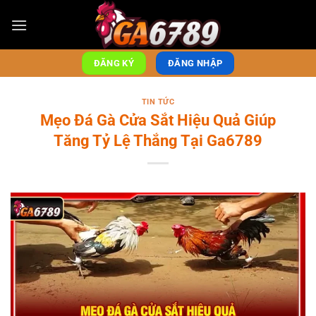
Chuyển
đến
nội
dung
ĐĂNG KÝ
ĐĂNG NHẬP
TIN TỨC
Mẹo Đá Gà Cửa Sắt Hiệu Quả Giúp
Tăng Tỷ Lệ Thắng Tại Ga6789