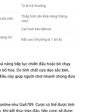
Tỷ lệ trả thưởng
Thấp hơn (do khả năng thắng
cửa trên.
cao).
Cao hơn kèo Meron.
năng thi
Rất cao (thường là 1 ăn 8).
hả năng tiếp tục chiến đấu hoặc bỏ chạy.
n bố hòa. Do tính chất cựa dao sắc bén,
 điều này giúp người chơi nhanh chóng đưa
g online như Ga6789. Cược có thể được tính
. Khi kết thúc trận đấu, tiền cược sẽ được