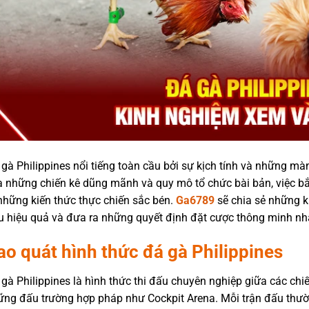
gà Philippines nổi tiếng toàn cầu bởi sự kịch tính và những m
 những chiến kê dũng mãnh và quy mô tổ chức bài bản, việc bắt 
những kiến thức thực chiến sắc bén.
Ga6789
sẽ chia sẻ những k
 hiệu quả và đưa ra những quyết định đặt cược thông minh nh
ao quát hình thức đá gà Philippines
gà Philippines là hình thức thi đấu chuyên nghiệp giữa các chi
ng đấu trường hợp pháp như Cockpit Arena. Mỗi trận đấu thường