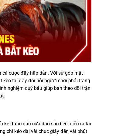
àn cá cược đầy hấp dẫn. Với sự góp mặt
kèo tại đây đòi hỏi người chơi phải trang
inh nghiệm quý báu giúp bạn theo dõi trận
ất.
ến kê được gắn cựa dao sắc bén, diễn ra tại
 chỉ kéo dài vài chục giây đến vài phút