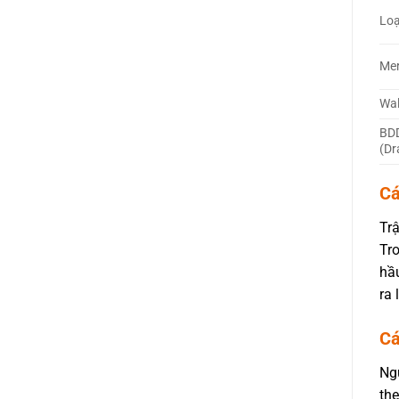
Loạ
Me
Wa
BD
(Dr
Cá
Trậ
Tro
hầu
ra 
Cá
Ngư
the