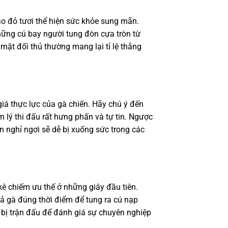
ào đỏ tươi thể hiện sức khỏe sung mãn.
hững cú bay người tung đòn cựa tròn từ
p mặt đối thủ thường mang lại tỉ lệ thắng
iá thực lực của gà chiến. Hãy chú ý đến
 lý thi đấu rất hưng phấn và tự tin. Ngược
n nghỉ ngơi sẽ dễ bị xuống sức trong các
kê chiếm ưu thế ở những giây đầu tiên.
hả gà đúng thời điểm để tung ra cú nạp
 bị trận đấu để đánh giá sự chuyên nghiệp