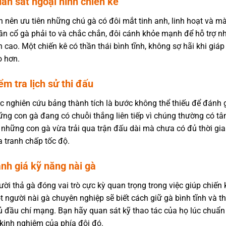
an sát ngoại hình chiến kê
 nên ưu tiên những chú gà có đôi mắt tinh anh, linh hoạt và m
n cổ gà phải to và chắc chắn, đôi cánh khỏe mạnh để hỗ trợ n
n cao. Một chiến kê có thần thái bình tĩnh, không sợ hãi khi giá
o hơn.
ểm tra lịch sử thi đấu
c nghiên cứu bảng thành tích là bước không thể thiếu để đánh g
ng con gà đang có chuỗi thắng liên tiếp vì chúng thường có tâm
, những con gà vừa trải qua trận đấu dài mà chưa có đủ thời gia
 tranh chấp tốc độ.
nh giá kỹ năng nài gà
ời thả gà đóng vai trò cực kỳ quan trọng trong việc giúp chiến 
 người nài gà chuyên nghiệp sẽ biết cách giữ gà bình tĩnh và t
 đầu chí mạng. Bạn hãy quan sát kỹ thao tác của họ lúc chuẩn
kinh nghiệm của phía đội đó.