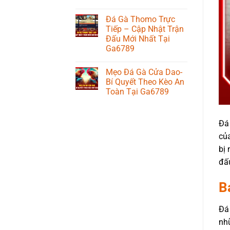
Đá Gà Thomo Trực
Tiếp – Cập Nhật Trận
Đấu Mới Nhất Tại
Ga6789
Mẹo Đá Gà Cửa Dao-
Bí Quyết Theo Kèo An
Toàn Tại Ga6789
Đá 
của
bị 
đấu
B
Đá 
nhữ