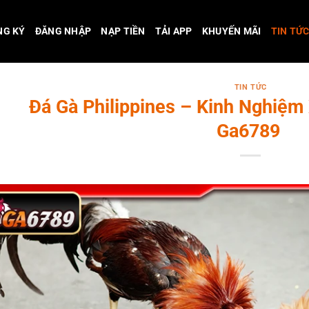
NG KÝ
ĐĂNG NHẬP
NẠP TIỀN
TẢI APP
KHUYẾN MÃI
TIN TỨ
TIN TỨC
Đá Gà Philippines – Kinh Nghiệm
Ga6789