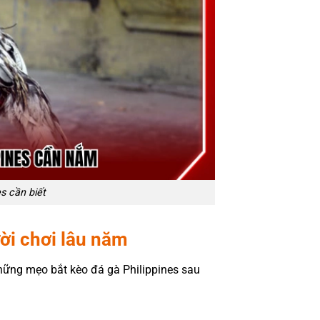
s cần biết
ười chơi lâu năm
hững mẹo bắt kèo đá gà Philippines sau