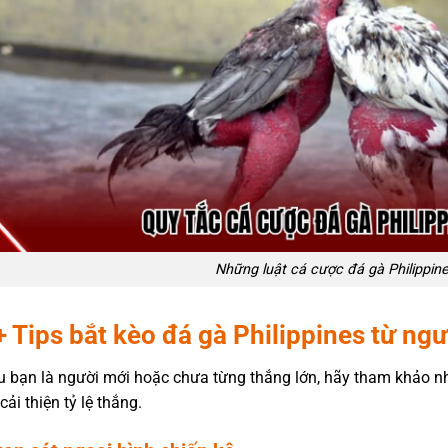
Những luật cá cược đá gà Philippine
+ Tips bắt kèo đá gà Philippines từ ng
 bạn là người mới hoặc chưa từng thắng lớn, hãy tham khảo n
cải thiện tỷ lệ thắng.